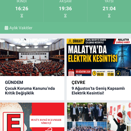
İKINDI
AKŞAM
YATSI
16:26
19:36
21:04
Aylık Vakitler
GÜNDEM
ÇEVRE
Çocuk Koruma Kanunu’nda
9 Ağustos’ta Geniş Kapsamlı
Kritik Değişiklik
Elektrik Kesintisi!