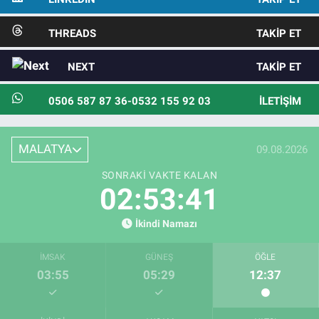
THREADS
TAKIP ET
NEXT
TAKIP ET
0506 587 87 36-0532 155 92 03
İLETIŞIM
MALATYA
09.08.2026
SONRAKI VAKTE KALAN
02:53:40
İkindi Namazı
İMSAK
GÜNEŞ
ÖĞLE
03:55
05:29
12:37