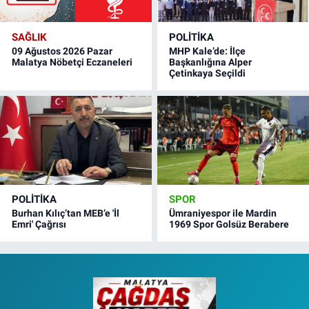
SAĞLIK
POLITIKA
09 Ağustos 2026 Pazar
MHP Kale’de: İlçe
Malatya Nöbetçi Eczaneleri
Başkanlığına Alper
Çetinkaya Seçildi
POLITIKA
SPOR
Burhan Kılıç’tan MEB’e 'İl
Ümraniyespor ile Mardin
Emri' Çağrısı
1969 Spor Golsüz Berabere