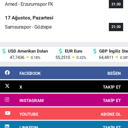
Amed - Erzurumspor FK
21:30
17 Ağustos, Pazartesi
Samsunspor - Göztepe
21:30
USD Amerikan Doları
EUR Euro
GBP İngiliz Ster
47,7436
55,2510
64,4811
0.18
%
0.32
%
0.38
FACEBOOK
BEĞEN
X
TAKIP ET
INSTAGRAM
TAKIP ET
YOUTUBE
ABONE OL
LINKEDIN
TAKIP ET