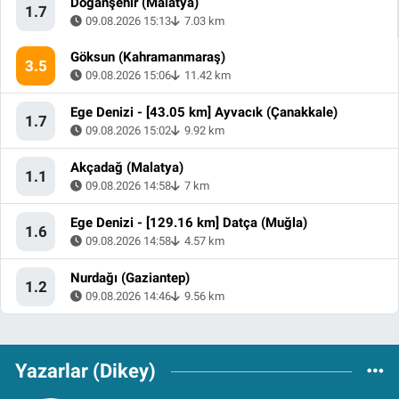
Doğanşehir (Malatya)
1.7
09.08.2026 15:13
7.03 km
Göksun (Kahramanmaraş)
3.5
09.08.2026 15:06
11.42 km
Ege Denizi - [43.05 km] Ayvacık (Çanakkale)
1.7
09.08.2026 15:02
9.92 km
Akçadağ (Malatya)
1.1
09.08.2026 14:58
7 km
Ege Denizi - [129.16 km] Datça (Muğla)
1.6
09.08.2026 14:58
4.57 km
Nurdağı (Gaziantep)
1.2
09.08.2026 14:46
9.56 km
Yazarlar (Dikey)