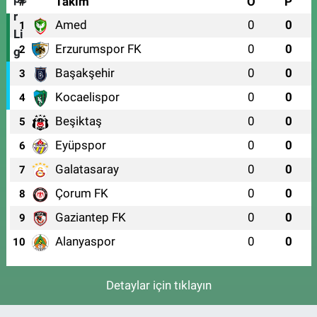
#
Takım
O
P
Amed
0
0
1
Erzurumspor FK
0
0
2
Başakşehir
0
0
3
Kocaelispor
0
0
4
Beşiktaş
0
0
5
Eyüpspor
0
0
6
Galatasaray
0
0
7
Çorum FK
0
0
8
Gaziantep FK
0
0
9
Alanyaspor
0
0
10
Detaylar için tıklayın