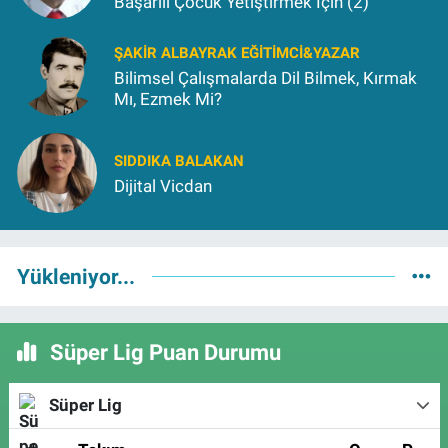
Başarılı Çocuk Yetiştirmek İçin (2)
ŞAKIR ALBAYRAK EĞITIMCI&YAZAR
Bilimsel Çalışmalarda Dil Bilmek, Kırmak
Mı, Ezmek Mi?
SIDDIKA BALAKAN
Dijital Vicdan
Yükleniyor...
Süper Lig Puan Durumu
Süper Lig