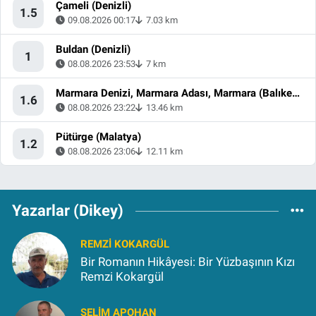
Çameli (Denizli)
1.5
09.08.2026 00:17
7.03 km
Buldan (Denizli)
1
08.08.2026 23:53
7 km
Marmara Denizi, Marmara Adası, Marmara (Balıkesir)
1.6
08.08.2026 23:22
13.46 km
Pütürge (Malatya)
1.2
08.08.2026 23:06
12.11 km
Yazarlar (Dikey)
REMZI KOKARGÜL
Bir Romanın Hikâyesi: Bir Yüzbaşının Kızı
Remzi Kokargül
SELIM APOHAN