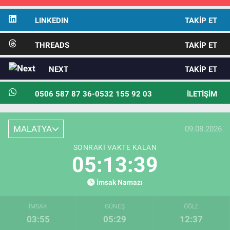
LINKEDIN
TAKIP ET
THREADS
TAKIP ET
NEXT
TAKIP ET
0506 587 87 36-0532 155 92 03
İLETIŞIM
MALATYA
09.08.2026
SONRAKI VAKTE KALAN
05:13:38
İmsak Namazı
İMSAK
GÜNEŞ
ÖĞLE
03:55
05:29
12:37