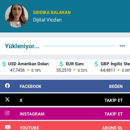
SIDDIKA BALAKAN
Dijital Vicdan
Yükleniyor...
USD Amerikan Doları
EUR Euro
GBP İngiliz Ster
47,7436
55,2510
64,4811
0.18
%
0.32
%
0.38
FACEBOOK
BEĞEN
X
TAKIP ET
INSTAGRAM
TAKIP ET
YOUTUBE
ABONE OL