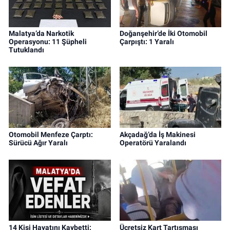
Malatya’da Narkotik
Doğanşehir’de İki Otomobil
Operasyonu: 11 Şüpheli
Çarpıştı: 1 Yaralı
Tutuklandı
Otomobil Menfeze Çarptı:
Akçadağ’da İş Makinesi
Sürücü Ağır Yaralı
Operatörü Yaralandı
14 Kişi Hayatını Kaybetti:
Ücretsiz Kart Tartışması