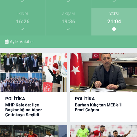
İKINDI
AKŞAM
YATSI
16:26
19:36
21:04
Aylık Vakitler
POLITIKA
POLITIKA
MHP Kale’de: İlçe
Burhan Kılıç’tan MEB’e 'İl
Başkanlığına Alper
Emri' Çağrısı
Çetinkaya Seçildi