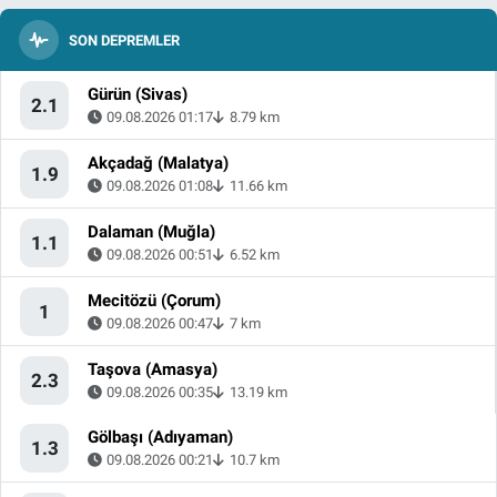
SON DEPREMLER
Gürün (Sivas)
2.1
09.08.2026 01:17
8.79 km
Akçadağ (Malatya)
1.9
09.08.2026 01:08
11.66 km
Dalaman (Muğla)
1.1
09.08.2026 00:51
6.52 km
Mecitözü (Çorum)
1
09.08.2026 00:47
7 km
Taşova (Amasya)
2.3
09.08.2026 00:35
13.19 km
Gölbaşı (Adıyaman)
1.3
09.08.2026 00:21
10.7 km