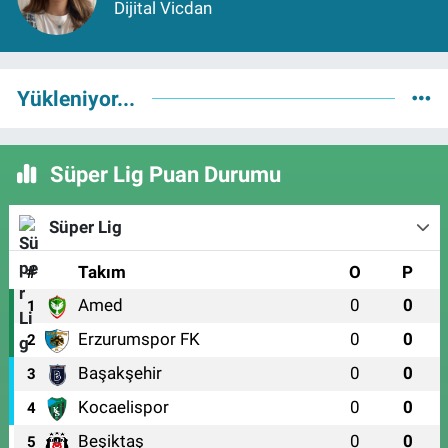
Dijital Vicdan
Yükleniyor...
Süper Lig Puan Durumu
Süper Lig
#
Takım
O
P
Amed
0
0
1
Erzurumspor FK
0
0
2
Başakşehir
0
0
3
Kocaelispor
0
0
4
Beşiktaş
0
0
5