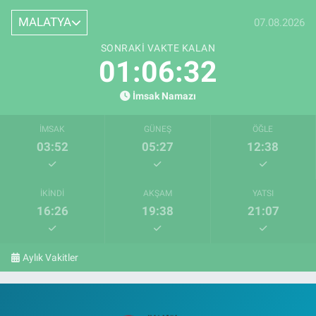
MALATYA
07.08.2026
SONRAKI VAKTE KALAN
01:06:31
İmsak Namazı
İMSAK
GÜNEŞ
ÖĞLE
03:52
05:27
12:38
İKINDI
AKŞAM
YATSI
16:26
19:38
21:07
Aylık Vakitler