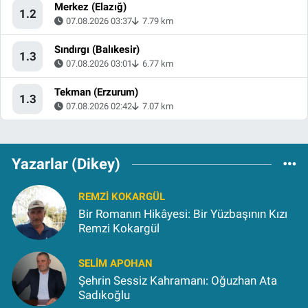
Merkez (Elazığ)
1.2
07.08.2026 03:37
7.79 km
Sındırgı (Balıkesir)
1.3
07.08.2026 03:01
6.77 km
Tekman (Erzurum)
1.3
07.08.2026 02:42
7.07 km
Yazarlar (Dikey)
REMZI KOKARGÜL
Bir Romanın Hikâyesi: Bir Yüzbaşının Kızı
Remzi Kokargül
SELIM APOHAN
Şehrin Sessiz Kahramanı: Oğuzhan Ata
Sadıkoğlu