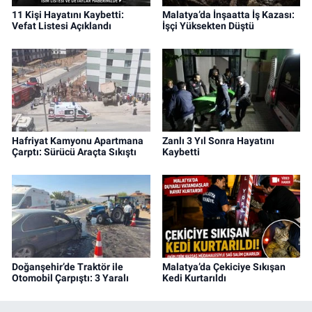
11 Kişi Hayatını Kaybetti:
Malatya’da İnşaatta İş Kazası:
Vefat Listesi Açıklandı
İşçi Yüksekten Düştü
Hafriyat Kamyonu Apartmana
Zanlı 3 Yıl Sonra Hayatını
Çarptı: Sürücü Araçta Sıkıştı
Kaybetti
Doğanşehir’de Traktör ile
Malatya’da Çekiciye Sıkışan
Otomobil Çarpıştı: 3 Yaralı
Kedi Kurtarıldı