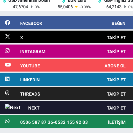
USD Amerikan Doları
EUR Euro
GBP İngiliz Ste
47,6704
55,0406
64,2143
0
%
-0.08
%
0
FACEBOOK
BEĞEN
X
TAKIP ET
INSTAGRAM
TAKIP ET
YOUTUBE
ABONE OL
LINKEDIN
TAKIP ET
THREADS
TAKIP ET
NEXT
TAKIP ET
0506 587 87 36-0532 155 92 03
İLETIŞIM