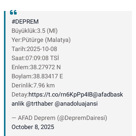
#DEPREM
Büyüklük:3.5 (Ml)
Yer:Pütürge (Malatya)
Tarih:2025-10-08
Saat:07:09:08 TSİ
Enlem:38.27972 N
Boylam:38.83417 E
Derinlik:7.96 km
Detay:
https://t.co/rn6KpPp4IB
@afadbask
anlik
@trthaber
@anadoluajansi
— AFAD Deprem (@DepremDairesi)
October 8, 2025