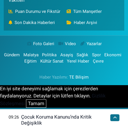
Vakitleri
Puan Durumu ve Fikstür
Tüm Manşetler
Son Dakika Haberleri
Haber Arşivi
Foto Galeri
Video
Yazarlar
Gündem
Malatya
Politika
Asayiş
Sağlık
Spor
Ekonomi
Eğitim
Kültür Sanat
Yerel Haber
Çevre
Haber Yazılımı:
TE Bilişim
En iyi site deneyimi sağlamak için çerezlerden
faydalanıyoruz. Detaylar için lütfen tıklayın.
Gizlilik
Sözleşmesi
Tamam
Çocuk Koruma Kanunu’nda Kritik
09:26
Değişiklik