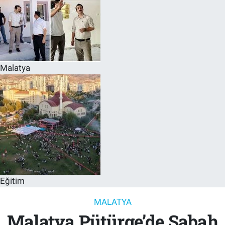
Malatya
Eğitim
MALATYA
Malatya Pütürge’de Sabah