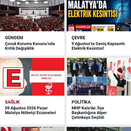
GÜNDEM
ÇEVRE
Çocuk Koruma Kanunu’nda
9 Ağustos’ta Geniş Kapsamlı
Kritik Değişiklik
Elektrik Kesintisi!
SAĞLIK
POLITIKA
09 Ağustos 2026 Pazar
MHP Kale’de: İlçe
Malatya Nöbetçi Eczaneleri
Başkanlığına Alper
Çetinkaya Seçildi