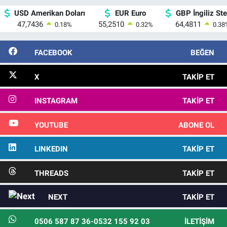
USD Amerikan Doları
EUR Euro
GBP İngiliz Ster
47,7436
55,2510
64,4811
0.18
%
0.32
%
0.38
FACEBOOK
BEĞEN
X
TAKIP ET
INSTAGRAM
TAKIP ET
YOUTUBE
ABONE OL
LINKEDIN
TAKIP ET
THREADS
TAKIP ET
NEXT
TAKIP ET
0506 587 87 36-0532 155 92 03
İLETIŞIM