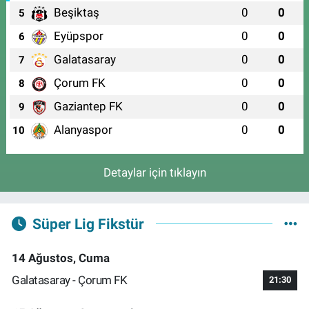
Beşiktaş
0
0
5
Eyüpspor
0
0
6
Galatasaray
0
0
7
Çorum FK
0
0
8
Gaziantep FK
0
0
9
Alanyaspor
0
0
10
Detaylar için tıklayın
Süper Lig Fikstür
14 Ağustos, Cuma
Galatasaray - Çorum FK
21:30