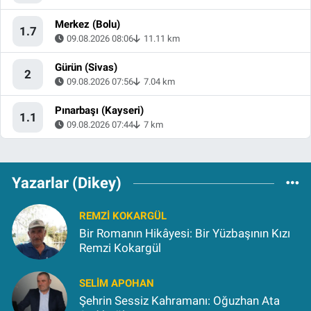
Merkez (Bolu)
1.7
09.08.2026 08:06
11.11 km
Gürün (Sivas)
2
09.08.2026 07:56
7.04 km
Pınarbaşı (Kayseri)
1.1
09.08.2026 07:44
7 km
Yazarlar (Dikey)
REMZI KOKARGÜL
Bir Romanın Hikâyesi: Bir Yüzbaşının Kızı
Remzi Kokargül
SELIM APOHAN
Şehrin Sessiz Kahramanı: Oğuzhan Ata