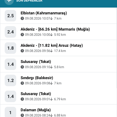
SON DEPREMLER
Elbistan (Kahramanmaraş)
2.5
09.08.2026 10:07
7 km
Akdeniz - [66.26 km] Marmaris (Muğla)
2.4
09.08.2026 10:00
5.92 km
Akdeniz - [11.82 km] Arsuz (Hatay)
1.8
09.08.2026 09:56
17.4 km
Sulusaray (Tokat)
1.4
09.08.2026 09:10
5.8 km
Sındırgı (Balıkesir)
1.2
09.08.2026 09:08
7 km
Sulusaray (Tokat)
1.4
09.08.2026 09:01
6.79 km
Dalaman (Muğla)
1
09.08.2026 08:24
6.88 km