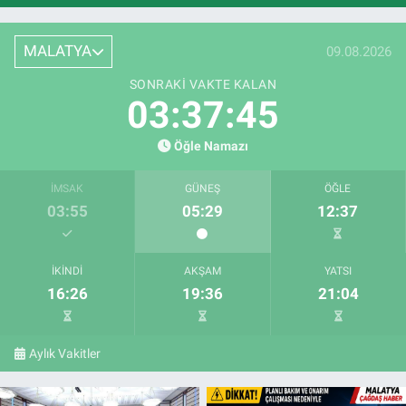
MALATYA
09.08.2026
SONRAKI VAKTE KALAN
03:37:43
Öğle Namazı
İMSAK
GÜNEŞ
ÖĞLE
03:55
05:29
12:37
İKINDI
AKŞAM
YATSI
16:26
19:36
21:04
Aylık Vakitler