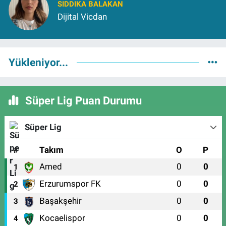
SIDDIKA BALAKAN
Dijital Vicdan
Yükleniyor...
Süper Lig Puan Durumu
Süper Lig
#
Takım
O
P
Amed
0
0
1
Erzurumspor FK
0
0
2
Başakşehir
0
0
3
Kocaelispor
0
0
4