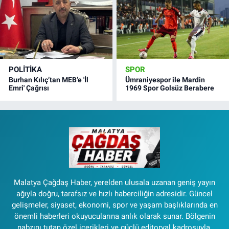
POLITIKA
SPOR
Burhan Kılıç’tan MEB’e 'İl
Ümraniyespor ile Mardin
Emri' Çağrısı
1969 Spor Golsüz Berabere
Malatya Çağdaş Haber, yerelden ulusala uzanan geniş yayın
ağıyla doğru, tarafsız ve hızlı haberciliğin adresidir. Güncel
gelişmeler, siyaset, ekonomi, spor ve yaşam başlıklarında en
önemli haberleri okuyucularına anlık olarak sunar. Bölgenin
nabzını tutan özel içerikleri ve güçlü editoryal kadrosuyla,