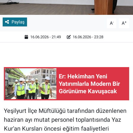
Paylaş
-
+
A
A
16.06.2026 - 21:49
16.06.2026 - 23:28
Er: Hekimhan Yeni
Yatırımlarla Modern Bir
Görünüme Kavuşacak
Yeşilyurt İlçe Müftülüğü tarafından düzenlenen
haziran ayı mutat personel toplantısında Yaz
Kur'an Kursları öncesi eğitim faaliyetleri