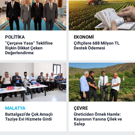
POLITIKA
EKONOMI
“Çerçeve Yasa” Teklifine
Çiftçilere 688 Milyon TL
İlişkin Dikkat Çeken
Destek Ödemesi
Değerlendirme
MALATYA
ÇEVRE
Battalgazi’de Çok Amaçlı
Üreticiden Örnek Hamle:
Taziye Evi Hizmete Girdi
Kayısının Yanına Çilek ve
Salep