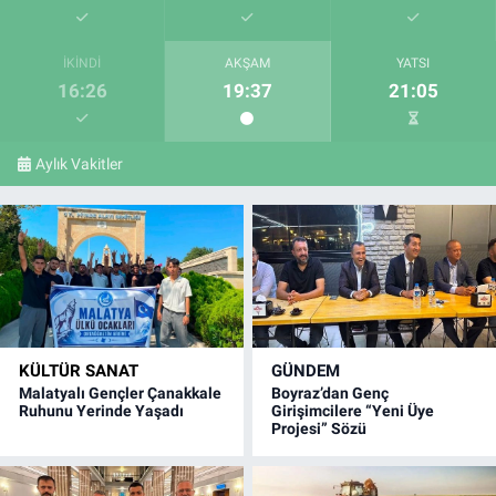
İKINDI
AKŞAM
YATSI
16:26
19:37
21:05
Aylık Vakitler
KÜLTÜR SANAT
GÜNDEM
Malatyalı Gençler Çanakkale
Boyraz’dan Genç
Ruhunu Yerinde Yaşadı
Girişimcilere “Yeni Üye
Projesi” Sözü