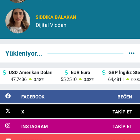
SIDDIKA BALAKAN
Dijital Vicdan
Yükleniyor...
USD Amerikan Doları
EUR Euro
GBP İngiliz Ster
47,7436
55,2510
64,4811
0.18
%
0.32
%
0.38
FACEBOOK
BEĞEN
X
TAKIP ET
INSTAGRAM
TAKIP ET