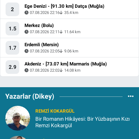
Ege Denizi - [91.30 km] Datça (Muğla)
2
07.08.2026 22:16
35.4 km
Merkez (Bolu)
1.5
07.08.2026 22:11
11.64 km
Erdemli (Mersin)
1.7
07.08.2026 22:05
9.06 km
Akdeniz - [73.07 km] Marmaris (Muğla)
2.9
07.08.2026 22:02
14.08 km
Yazarlar (Dikey)
REMZI KOKARGÜL
Bir Romanın Hikâyesi: Bir Yüzbaşının Kızı
Remzi Kokargül