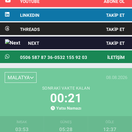
YOUTUBE
ABONE OL
LINKEDIN
TAKIP ET
THREADS
TAKIP ET
NEXT
TAKIP ET
0506 587 87 36-0532 155 92 03
İLETIŞIM
MALATYA
08.08.2026
SONRAKI VAKTE KALAN
00:20
Yatsı Namazı
İMSAK
GÜNEŞ
ÖĞLE
03:53
05:28
12:37