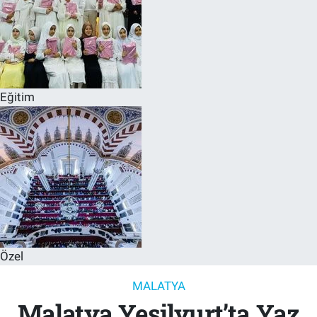
Eğitim
Özel
MALATYA
Malatya Yeşilyurt’ta Yaz