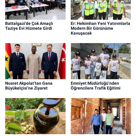
Battalgazi’de Çok Amaçlı
Er: Hekimhan Yeni Yatırımlarla
Taziye Evi Hizmete Girdi
Modern Bir Görünüme
Kavuşacak
Nusret Akpolat’tan Gana
Emniyet Müdürlüğü’nden
Büyükelçisi’ne Ziyaret
Öğrencilere Trafik Eğitimi