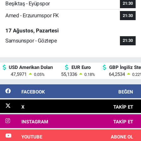
Beşiktaş - Eyüpspor
21:30
Amed - Erzurumspor FK
21:30
17 Ağustos, Pazartesi
Samsunspor - Göztepe
21:30
USD Amerikan Doları
EUR Euro
GBP İngiliz Ster
47,5971
55,1336
64,2534
0.05
%
0.18
%
0.22
FACEBOOK
BEĞEN
X
TAKIP ET
INSTAGRAM
TAKIP ET
YOUTUBE
ABONE OL