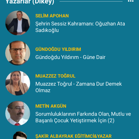
Yazarlar (Dikey)
SELIM APOHAN
Şehrin Sessiz Kahramanı: Oğuzhan Ata
Sadıkoğlu
GÜNDOĞDU YILDIRIM
Gündoğdu Yıldırım - Güne Dair
MUAZZEZ TOĞRUL
Muazzez Toğrul - Zamana Dur Demek
Olmaz
METIN AKGÜN
Sorumluluklarının Farkında Olan, Mutlu ve
Başarılı Çocuk Yetiştirmek İçin (2)
ŞAKIR ALBAYRAK EĞITIMCI&YAZAR