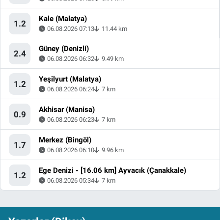
Kale (Malatya)
1.2
06.08.2026 07:13
11.44 km
Güney (Denizli)
2.4
06.08.2026 06:32
9.49 km
Yeşilyurt (Malatya)
1.2
06.08.2026 06:24
7 km
Akhisar (Manisa)
0.9
06.08.2026 06:23
7 km
Merkez (Bingöl)
1.7
06.08.2026 06:10
9.96 km
Ege Denizi - [16.06 km] Ayvacık (Çanakkale)
1.2
06.08.2026 05:34
7 km