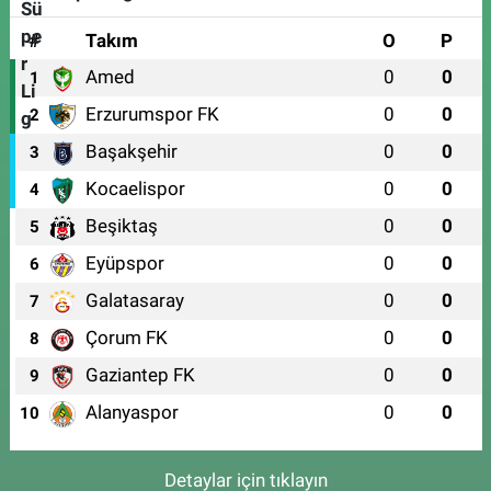
#
Takım
O
P
Amed
0
0
1
Erzurumspor FK
0
0
2
Başakşehir
0
0
3
Kocaelispor
0
0
4
Beşiktaş
0
0
5
Eyüpspor
0
0
6
Galatasaray
0
0
7
Çorum FK
0
0
8
Gaziantep FK
0
0
9
Alanyaspor
0
0
10
Detaylar için tıklayın