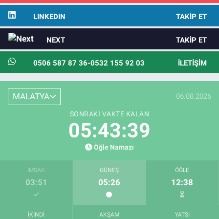
LINKEDIN
TAKIP ET
NEXT
TAKIP ET
0506 587 87 36-0532 155 92 03
İLETIŞIM
MALATYA
06.08.2026
SONRAKI VAKTE KALAN
05:43:38
Öğle Namazı
İMSAK
GÜNEŞ
ÖĞLE
03:51
05:26
12:38
İKINDI
AKŞAM
YATSI