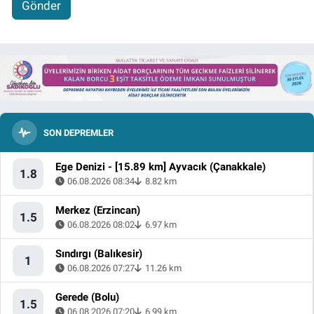
Gönder
SON DEPREMLER
Ege Denizi - [15.89 km] Ayvacık (Çanakkale)
1.8
06.08.2026 08:34
8.82 km
Merkez (Erzincan)
1.5
06.08.2026 08:02
6.97 km
Sındırgı (Balıkesir)
1
06.08.2026 07:27
11.26 km
Gerede (Bolu)
1.5
06.08.2026 07:20
6.99 km