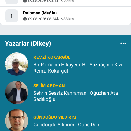
09.08.2026 09:01
6.79 km
Dalaman (Muğla)
1
09.08.2026 08:24
6.88 km
Yazarlar (Dikey)
REMZI KOKARGÜL
Bir Romanın Hikâyesi: Bir Yüzbaşının Kızı
Remzi Kokargül
SELIM APOHAN
Şehrin Sessiz Kahramanı: Oğuzhan Ata
Sadıkoğlu
GÜNDOĞDU YILDIRIM
Gündoğdu Yıldırım - Güne Dair