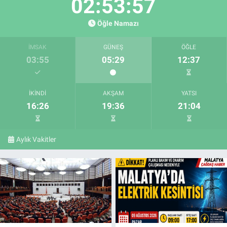
02:53:56
Öğle Namazı
İMSAK
GÜNEŞ
ÖĞLE
03:55
05:29
12:37
İKINDI
AKŞAM
YATSI
16:26
19:36
21:04
Aylık Vakitler