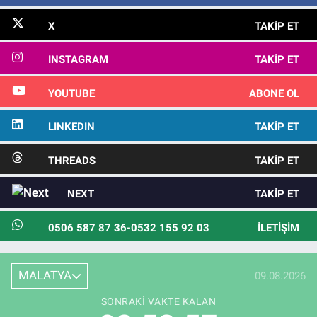
X
TAKIP ET
INSTAGRAM
TAKIP ET
YOUTUBE
ABONE OL
LINKEDIN
TAKIP ET
THREADS
TAKIP ET
NEXT
TAKIP ET
0506 587 87 36-0532 155 92 03
İLETIŞIM
MALATYA
09.08.2026
SONRAKI VAKTE KALAN