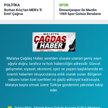
POLITIKA
SPOR
Burhan Kılıç’tan MEB’e 'İl
Ümraniyespor ile Mardin
Emri' Çağrısı
1969 Spor Golsüz Berabere
Malatya Çağdaş Haber, yerelden ulusala uzanan geniş yayın
ağıyla doğru, tarafsız ve hızlı haberciliğin adresidir. Güncel
gelişmeler, siyaset, ekonomi, spor ve yaşam başlıklarında en
önemli haberleri okuyucularına anlık olarak sunar. Bölgenin
nabzını tutan özel içerikleri ve güçlü editoryal kadrosuyla,
Malatya başta olmak üzere Türkiye gündemini yakından takip
eder.
İnönü Mah. Ahmet Kaya Sokak Kongre Kültür Merkezi