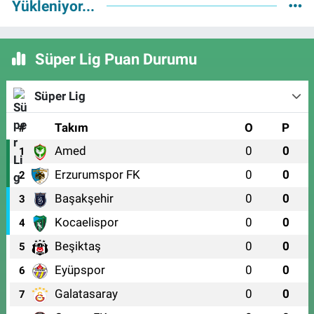
Yükleniyor...
Süper Lig Puan Durumu
Süper Lig
#
Takım
O
P
Amed
0
0
1
Erzurumspor FK
0
0
2
Başakşehir
0
0
3
Kocaelispor
0
0
4
Beşiktaş
0
0
5
Eyüpspor
0
0
6
Galatasaray
0
0
7