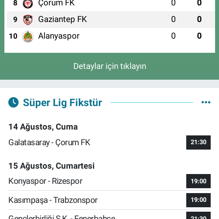
Çorum FK
0
0
8
Gaziantep FK
0
0
9
Alanyaspor
0
0
10
Detaylar için tıklayın
Süper Lig Fikstür
14 Ağustos, Cuma
Galatasaray - Çorum FK
21:30
15 Ağustos, Cumartesi
Konyaspor - Rizespor
19:00
Kasımpaşa - Trabzonspor
19:00
Gençlerbirliği S.K. - Fenerbahçe
21:30