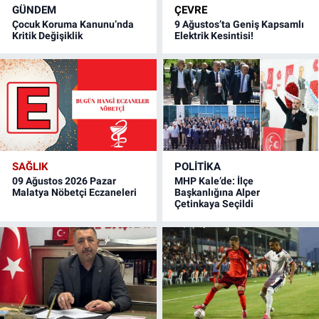
GÜNDEM
ÇEVRE
Çocuk Koruma Kanunu’nda
9 Ağustos’ta Geniş Kapsamlı
Kritik Değişiklik
Elektrik Kesintisi!
SAĞLIK
POLITIKA
09 Ağustos 2026 Pazar
MHP Kale’de: İlçe
Malatya Nöbetçi Eczaneleri
Başkanlığına Alper
Çetinkaya Seçildi