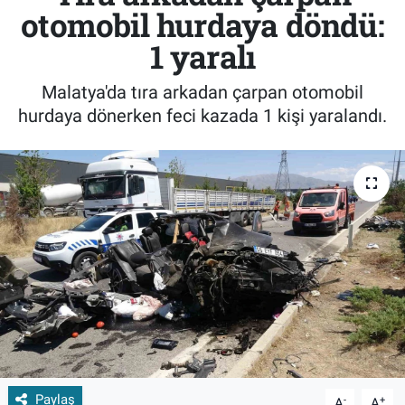
otomobil hurdaya döndü:
1 yaralı
Malatya'da tıra arkadan çarpan otomobil
hurdaya dönerken feci kazada 1 kişi yaralandı.
Paylaş
-
+
A
A