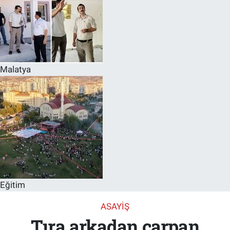
Malatya
Eğitim
ASAYIŞ
Tıra arkadan çarpan