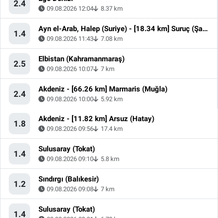
2.4
09.08.2026 12:04
8.37 km
Ayn el-Arab, Halep (Suriye) - [18.34 km] Suruç (Şanlıurfa)
1.4
09.08.2026 11:43
7.08 km
Elbistan (Kahramanmaraş)
2.5
09.08.2026 10:07
7 km
Akdeniz - [66.26 km] Marmaris (Muğla)
2.4
09.08.2026 10:00
5.92 km
Akdeniz - [11.82 km] Arsuz (Hatay)
1.8
09.08.2026 09:56
17.4 km
Sulusaray (Tokat)
1.4
09.08.2026 09:10
5.8 km
Sındırgı (Balıkesir)
1.2
09.08.2026 09:08
7 km
Sulusaray (Tokat)
1.4