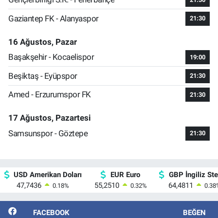
Gaziantep FK - Alanyaspor
21:30
16 Ağustos, Pazar
Başakşehir - Kocaelispor
19:00
Beşiktaş - Eyüpspor
21:30
Amed - Erzurumspor FK
21:30
17 Ağustos, Pazartesi
Samsunspor - Göztepe
21:30
USD Amerikan Doları
EUR Euro
GBP İngiliz Ster
47,7436
55,2510
64,4811
0.18
%
0.32
%
0.38
FACEBOOK
BEĞEN