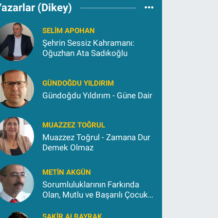
azarlar (Dikey)
SELIM APOHAN
Şehrin Sessiz Kahramanı:
Oğuzhan Ata Sadıkoğlu
GÜNDOĞDU YILDIRIM
Gündoğdu Yıldırım - Güne Dair
MUAZZEZ TOĞRUL
Muazzez Toğrul - Zamana Dur
Demek Olmaz
METIN AKGÜN
Sorumluluklarının Farkında
Olan, Mutlu ve Başarılı Çocuk
Yetiştirmek İçin (2)
ŞAKIR ALBAYRAK