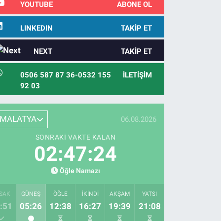
YOUTUBE
ABONE OL
LINKEDIN
TAKIP ET
NEXT
TAKIP ET
0506 587 87 36-0532 155
İLETIŞIM
92 03
MALATYA
06.08.2026
SONRAKI VAKTE KALAN
02:47:23
Öğle Namazı
SAK
GÜNEŞ
ÖĞLE
İKINDI
AKŞAM
YATSI
:51
05:26
12:38
16:27
19:39
21:08