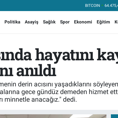
DOLAR
47,59
EURO
55,0
Politika
Asayiş
Sağlık
Spor
Ekonomi
Eğitim
K
STERLİN
64,24
GRAM ALTIN
6518.
BİST100
1
ında hayatını ka
nı anıldı
tmenin derin acısını yaşadıklarını söyleye
talarına gece gündüz demeden hizmet etti
rı minnetle anacağız." dedi.