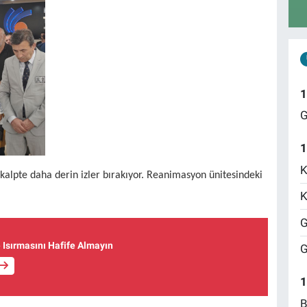
1
G
1
K
kalpte daha derin izler bırakıyor. Reanimasyon ünitesindeki
K
G
e Isırmasını Hafife Almayın
G
1
B