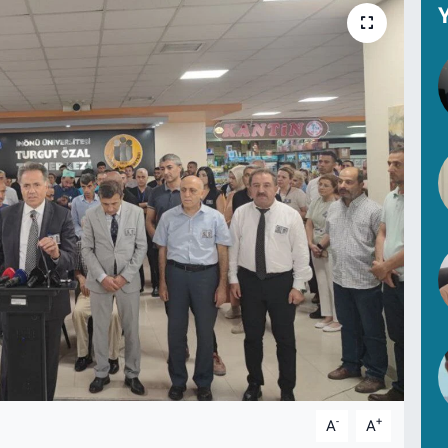
Y
-
+
A
A