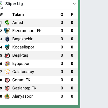
Süper Lig
#
Takım
O
P
Amed
0
0
1
Erzurumspor FK
0
0
2
Başakşehir
0
0
3
Kocaelispor
0
0
4
Beşiktaş
0
0
5
Eyüpspor
0
0
6
Galatasaray
0
0
7
Çorum FK
0
0
8
Gaziantep FK
0
0
9
Alanyaspor
0
0
10