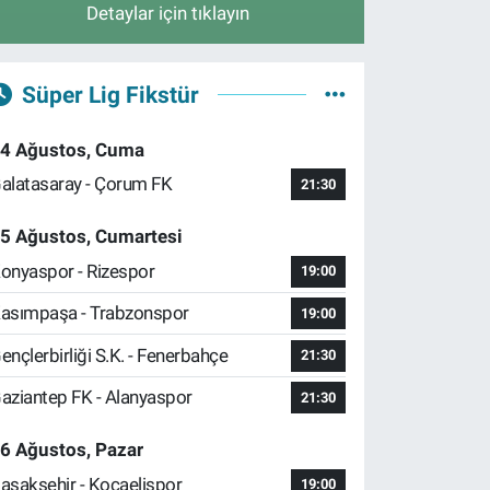
Detaylar için tıklayın
Süper Lig Fikstür
4 Ağustos, Cuma
alatasaray - Çorum FK
21:30
5 Ağustos, Cumartesi
onyaspor - Rizespor
19:00
asımpaşa - Trabzonspor
19:00
ençlerbirliği S.K. - Fenerbahçe
21:30
aziantep FK - Alanyaspor
21:30
6 Ağustos, Pazar
aşakşehir - Kocaelispor
19:00