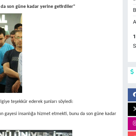
 da son güne kadar yerine getirdiler"
B
A
1
S
giye teşekkür ederek şunları söyledi:
rın gayesi insanlığa hizmet etmekti, bunu da son güne kadar