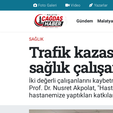
Foto Galeri
Video
Yazarlar
Nöbetçi Eczaneler
Gündem
Malatya
Hava Durumu
SAĞLIK
Trafik kazas
Malatya Namaz Vakitleri
Trafik Durumu
sağlık çalışa
Süper Lig Puan Durumu ve Fikstür
İki değerli çalışanlarını kaybe
Tüm Manşetler
Prof. Dr. Nusret Akpolat, "Has
hastanemize yaptıkları katkıla
Son Dakika Haberleri
Haber Arşivi