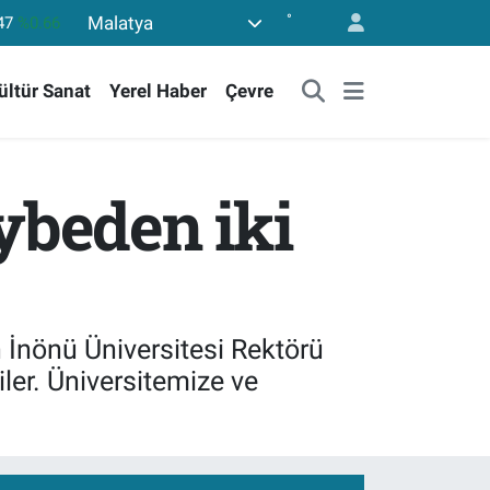
°
Malatya
86
%0.06
700
%0.1
ültür Sanat
Yerel Haber
Çevre
38
%0.21
23
%0.39
3.703
%0
ybeden iki
n İnönü Üniversitesi Rektörü
ler. Üniversitemize ve