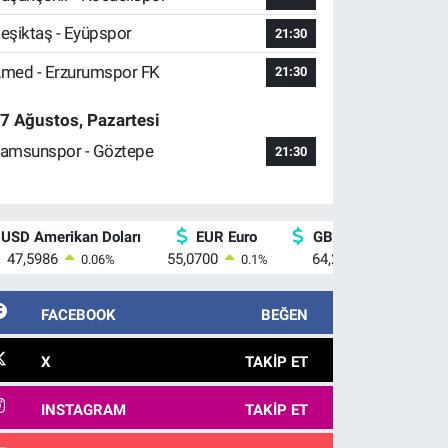
eşiktaş - Eyüpspor
21:30
med - Erzurumspor FK
21:30
7 Ağustos, Pazartesi
amsunspor - Göztepe
21:30
USD Amerikan Doları
EUR Euro
GBP İngiliz Sterlini
47,5986
55,0700
64,2438
0.06
%
0.1
%
0.21
%
FACEBOOK
BEĞEN
X
TAKIP ET
INSTAGRAM
TAKIP ET