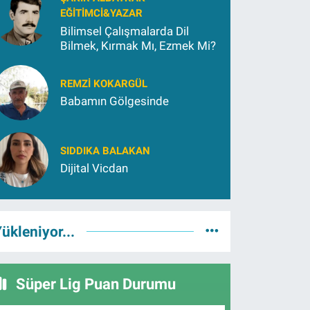
EĞITIMCI&YAZAR
Bilimsel Çalışmalarda Dil
Bilmek, Kırmak Mı, Ezmek Mi?
REMZI KOKARGÜL
Babamın Gölgesinde
SIDDIKA BALAKAN
Dijital Vicdan
ükleniyor...
Süper Lig Puan Durumu