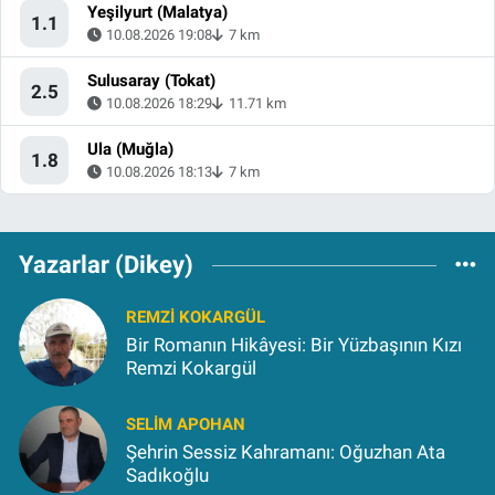
Yeşilyurt (Malatya)
1.1
10.08.2026 19:08
7 km
Sulusaray (Tokat)
2.5
10.08.2026 18:29
11.71 km
Ula (Muğla)
1.8
10.08.2026 18:13
7 km
Yazarlar (Dikey)
REMZI KOKARGÜL
Bir Romanın Hikâyesi: Bir Yüzbaşının Kızı
Remzi Kokargül
SELIM APOHAN
Şehrin Sessiz Kahramanı: Oğuzhan Ata
Sadıkoğlu