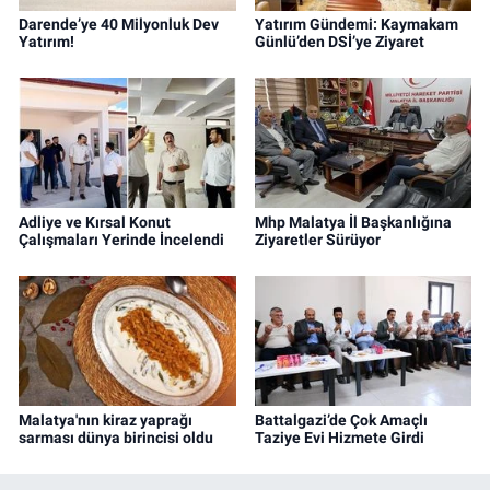
Darende’ye 40 Milyonluk Dev
Yatırım Gündemi: Kaymakam
Yatırım!
Günlü’den DSİ’ye Ziyaret
Adliye ve Kırsal Konut
Mhp Malatya İl Başkanlığına
Çalışmaları Yerinde İncelendi
Ziyaretler Sürüyor
Malatya'nın kiraz yaprağı
Battalgazi’de Çok Amaçlı
sarması dünya birincisi oldu
Taziye Evi Hizmete Girdi