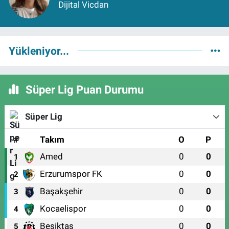
Dijital Vicdan
Yükleniyor...
Süper Lig Puan Durumu
Süper Lig
#
Takım
O
P
Amed
0
0
1
Erzurumspor FK
0
0
2
Başakşehir
0
0
3
Kocaelispor
0
0
4
Beşiktaş
0
0
5