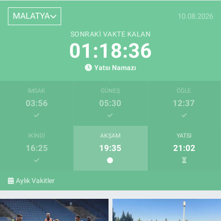
MALATYA
10.08.2026
SONRAKI VAKTE KALAN
01:18:34
Yatsı Namazı
İMSAK
GÜNEŞ
ÖĞLE
03:56
05:30
12:37
İKINDI
AKŞAM
YATSI
16:25
19:35
21:02
Aylık Vakitler