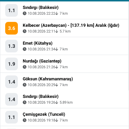
Sındırgı (Balıkesir)
1.1
10.08.2026 22:22
7 km
Kelbecer (Azerbaycan) - [137.19 km] Aralık (Iğdır)
3.6
10.08.2026 22:11
5.7 km
Emet (Kütahya)
1.3
10.08.2026 21:34
7 km
Nurdağı (Gaziantep)
1.9
10.08.2026 21:26
7 km
Göksun (Kahramanmaraş)
1.4
10.08.2026 20:29
7 km
Sındırgı (Balıkesir)
1.4
10.08.2026 19:26
5.89 km
Çemişgezek (Tunceli)
1.1
10.08.2026 19:18
7 km