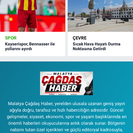
SPOR
ÇEVRE
Kayserispor, Bennasser ile
Sıcak Hava Hayatı Durma
yollarını ayırdı
Noktasına Getirdi
Malatya Çağdaş Haber, yerelden ulusala uzanan geniş yayın
ağıyla doğru, tarafsız ve hızlı haberciliğin adresidir. Güncel
gelişmeler, siyaset, ekonomi, spor ve yaşam başlıklarında en
önemli haberleri okuyucularına anlık olarak sunar. Bölgenin
nabzını tutan özel içerikleri ve güçlü editoryal kadrosuyla,