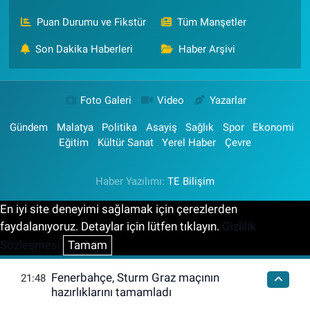
Puan Durumu ve Fikstür
Tüm Manşetler
Son Dakika Haberleri
Haber Arşivi
Foto Galeri
Video
Yazarlar
Gündem
Malatya
Politika
Asayiş
Sağlık
Spor
Ekonomi
Eğitim
Kültür Sanat
Yerel Haber
Çevre
Haber Yazılımı:
TE Bilişim
En iyi site deneyimi sağlamak için çerezlerden
faydalanıyoruz. Detaylar için lütfen tıklayın.
Gizlilik
Sözleşmesi
Tamam
Fenerbahçe, Sturm Graz maçının
21:48
hazırlıklarını tamamladı