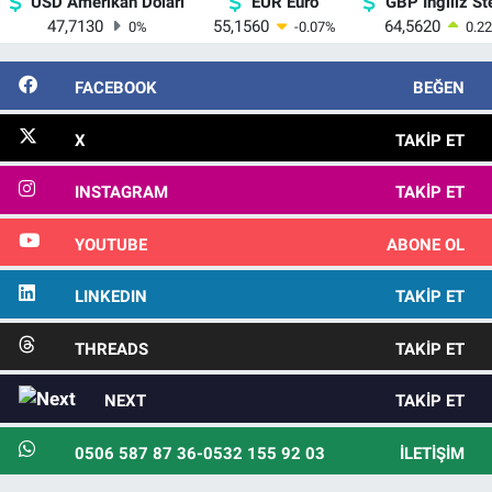
USD Amerikan Doları
EUR Euro
GBP İngiliz Ste
47,7130
55,1560
64,5620
0
%
-0.07
%
0.22
FACEBOOK
BEĞEN
X
TAKIP ET
INSTAGRAM
TAKIP ET
YOUTUBE
ABONE OL
LINKEDIN
TAKIP ET
THREADS
TAKIP ET
NEXT
TAKIP ET
0506 587 87 36-0532 155 92 03
İLETIŞIM