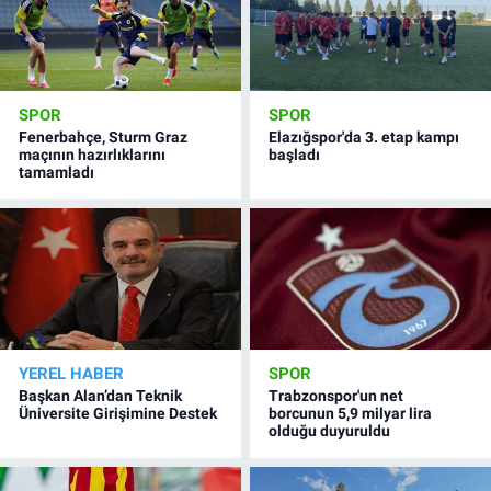
SPOR
SPOR
Fenerbahçe, Sturm Graz
Elazığspor'da 3. etap kampı
maçının hazırlıklarını
başladı
tamamladı
YEREL HABER
SPOR
Başkan Alan’dan Teknik
Trabzonspor'un net
Üniversite Girişimine Destek
borcunun 5,9 milyar lira
olduğu duyuruldu