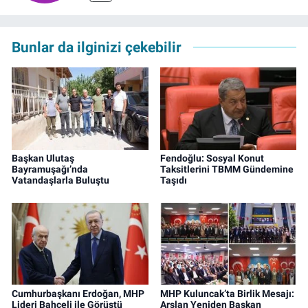
Bunlar da ilginizi çekebilir
Başkan Ulutaş
Fendoğlu: Sosyal Konut
Bayramuşağı’nda
Taksitlerini TBMM Gündemine
Vatandaşlarla Buluştu
Taşıdı
Cumhurbaşkanı Erdoğan, MHP
MHP Kuluncak’ta Birlik Mesajı:
Lideri Bahçeli ile Görüştü
Arslan Yeniden Başkan