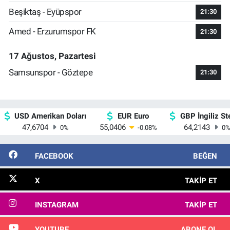
Beşiktaş - Eyüpspor
21:30
Amed - Erzurumspor FK
21:30
17 Ağustos, Pazartesi
Samsunspor - Göztepe
21:30
USD Amerikan Doları
EUR Euro
GBP İngiliz Ste
47,6704
55,0406
64,2143
0
%
-0.08
%
0
FACEBOOK
BEĞEN
X
TAKIP ET
INSTAGRAM
TAKIP ET
YOUTUBE
ABONE OL