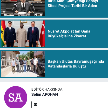
İdris Alan: Çamyatağı Sanayi
Sitesi Projesi Tarihi Bir Adım
Nusret Akpolat’tan Gana
Büyükelçisi’ne Ziyaret
Başkan Ulutaş Bayramuşağı’nda
Vatandaşlarla Buluştu
EDITÖR HAKKINDA
Selim APOHAN