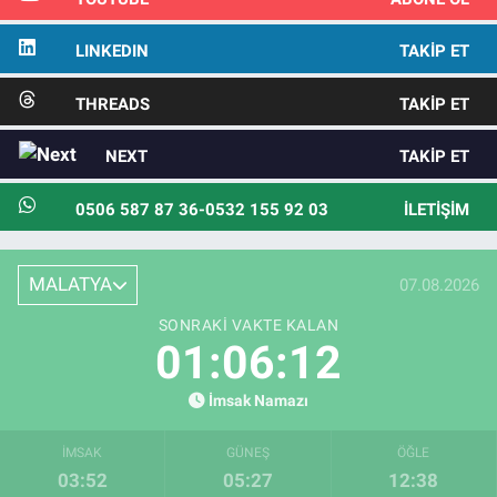
LINKEDIN
TAKIP ET
THREADS
TAKIP ET
NEXT
TAKIP ET
0506 587 87 36-0532 155 92 03
İLETIŞIM
MALATYA
07.08.2026
SONRAKI VAKTE KALAN
01:06:11
İmsak Namazı
İMSAK
GÜNEŞ
ÖĞLE
03:52
05:27
12:38