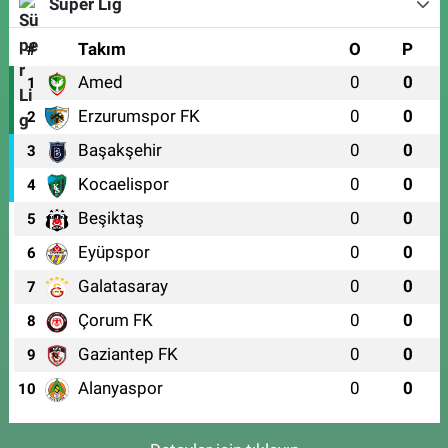
Süper Lig
#
Takım
O
P
Amed
0
0
1
Erzurumspor FK
0
0
2
Başakşehir
0
0
3
Kocaelispor
0
0
4
Beşiktaş
0
0
5
Eyüpspor
0
0
6
Galatasaray
0
0
7
Çorum FK
0
0
8
Gaziantep FK
0
0
9
Alanyaspor
0
0
10