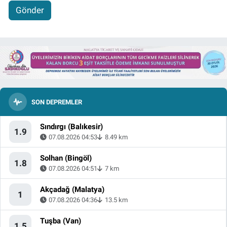
Gönder
SON DEPREMLER
Sındırgı (Balıkesir)
1.9
07.08.2026 04:53
8.49 km
Solhan (Bingöl)
1.8
07.08.2026 04:51
7 km
Akçadağ (Malatya)
1
07.08.2026 04:36
13.5 km
Tuşba (Van)
1.5