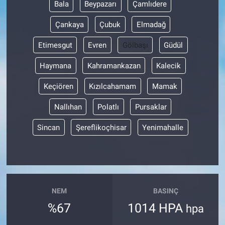
Bala
Beypazarı
Çamlıdere
Çankaya
Çubuk
Elmadağ
Etimesgut
Evren
Gölbaşı
Güdül
Haymana
Kahramankazan
Kalecik
Keçiören
Kızılcahamam
Mamak
Nallıhan
Polatlı
Pursaklar
Sincan
Şereflikoçhisar
Yenimahalle
NEM
BASINÇ
%67
1014 HPA
hpa