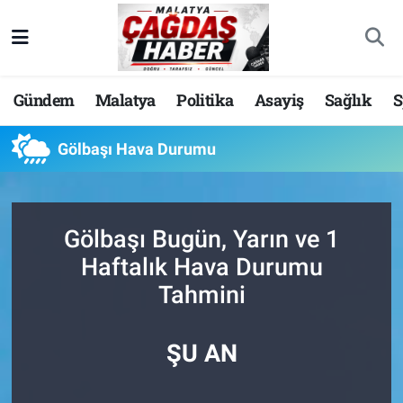
Nöbetçi Eczaneler
Gündem
Malatya
Politika
Asayiş
Sağlık
S
Hava Durumu
Gölbaşı Hava Durumu
Malatya Namaz Vakitleri
Trafik Durumu
Gölbaşı Bugün, Yarın ve 1
Süper Lig Puan Durumu ve Fikstür
Haftalık Hava Durumu
Tahmini
Tüm Manşetler
Son Dakika Haberleri
ŞU AN
Haber Arşivi