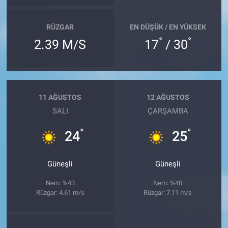
RÜZGAR
EN DÜŞÜK / EN YÜKSEK
°
°
2.39 M/S
17
/ 30
11 AĞUSTOS
12 AĞUSTOS
SALI
ÇARŞAMBA
°
°
24
25
Güneşli
Güneşli
Nem: %43
Nem: %40
Rüzgar: 4.61 m/s
Rüzgar: 7.11 m/s