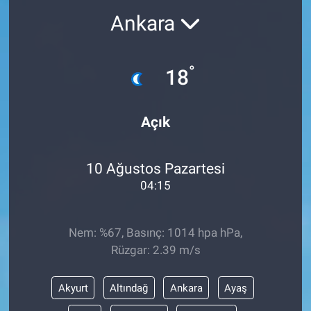
Ankara
°
18
Açık
10 Ağustos Pazartesi
04:15
Nem: %67, Basınç: 1014 hpa hPa,
Rüzgar: 2.39 m/s
Akyurt
Altındağ
Ankara
Ayaş