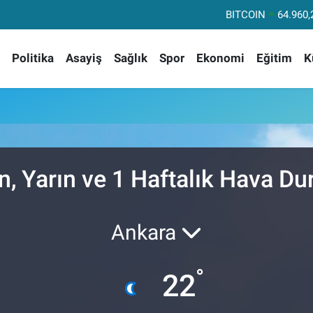
BITCOIN
64.960,
DOLAR
47,74
Politika
Asayiş
Sağlık
Spor
Ekonomi
Eğitim
K
EURO
55,25
STERLİN
64,48
GRAM ALTIN
6660.
BİST100
13.
n, Yarın ve 1 Haftalık Hava D
Ankara
°
22