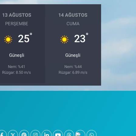
13 AĞUSTOS
14 AĞUSTOS
PERŞEMBE
CUMA
°
°
25
23
Güneşli
Güneşli
Nem: %41
Nem: %44
Rüzgar: 8.50 m/s
Rüzgar: 6.89 m/s