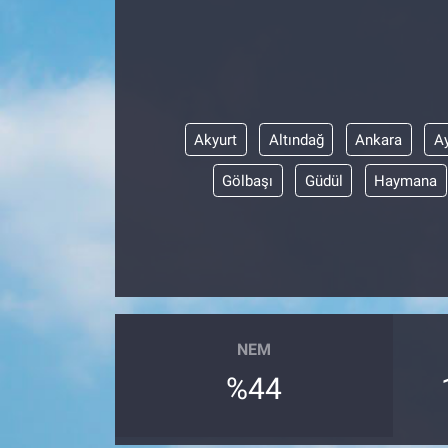
Akyurt
Altındağ
Ankara
A
Gölbaşı
Güdül
Haymana
NEM
%44