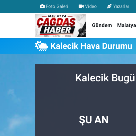
Foto Galeri
Video
Yazarlar
Nöbetçi Eczaneler
Gündem
Malatya
Hava Durumu
Kalecik Hava Durumu
Malatya Namaz Vakitleri
Trafik Durumu
Kalecik Bugü
Süper Lig Puan Durumu ve Fikstür
Tüm Manşetler
Son Dakika Haberleri
ŞU AN
Haber Arşivi