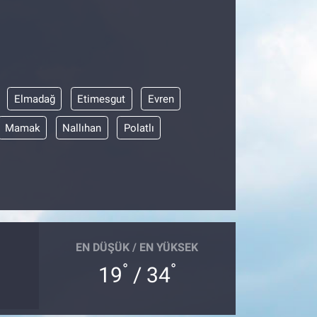
Elmadağ
Etimesgut
Evren
Mamak
Nallıhan
Polatlı
EN DÜŞÜK / EN YÜKSEK
°
°
19
/ 34