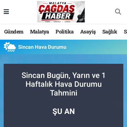
Nöbetçi Eczaneler
Gündem
Malatya
Politika
Asayiş
Sağlık
S
Hava Durumu
Sincan Hava Durumu
Malatya Namaz Vakitleri
Trafik Durumu
Sincan Bugün, Yarın ve 1
Süper Lig Puan Durumu ve Fikstür
Haftalık Hava Durumu
Tahmini
Tüm Manşetler
Son Dakika Haberleri
ŞU AN
Haber Arşivi