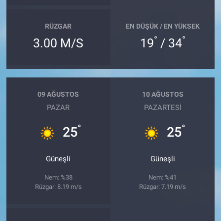
RÜZGAR
EN DÜŞÜK / EN YÜKSEK
°
°
3.00 M/S
19
/ 34
09 AĞUSTOS
10 AĞUSTOS
PAZAR
PAZARTESI
°
°
25
25
Güneşli
Güneşli
Nem: %38
Nem: %41
Rüzgar: 8.19 m/s
Rüzgar: 7.19 m/s