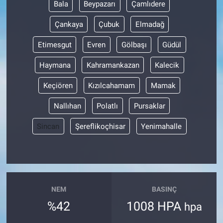
Bala
Beypazarı
Çamlıdere
Çankaya
Çubuk
Elmadağ
Etimesgut
Evren
Gölbaşı
Güdül
Haymana
Kahramankazan
Kalecik
Keçiören
Kızılcahamam
Mamak
Nallıhan
Polatlı
Pursaklar
Sincan
Şereflikoçhisar
Yenimahalle
NEM
BASINÇ
%42
1008 HPA
hpa