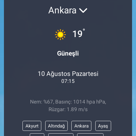
Ankara
°
19
Güneşli
10 Ağustos Pazartesi
07:15
Nem: %67, Basınç: 1014 hpa hPa,
Rüzgar: 1.89 m/s
Akyurt
Altındağ
Ankara
Ayaş