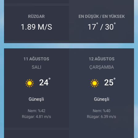
RÜZGAR
EN DÜŞÜK / EN YÜKSEK
°
°
1.89 M/S
17
/ 30
11 AĞUSTOS
12 AĞUSTOS
SALI
ÇARŞAMBA
°
°
24
25
Güneşli
Güneşli
Nem: %42
Nem: %40
Rüzgar: 4.81 m/s
Rüzgar: 6.39 m/s