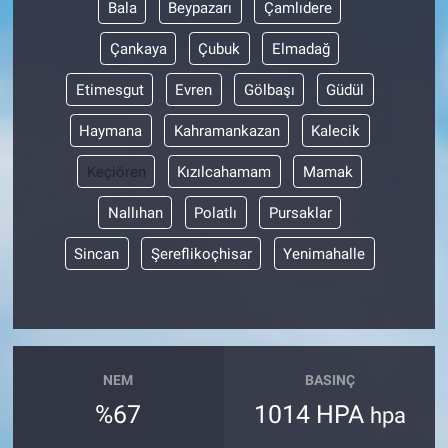
Bala
Beypazarı
Çamlıdere
Çankaya
Çubuk
Elmadağ
Etimesgut
Evren
Gölbaşı
Güdül
Haymana
Kahramankazan
Kalecik
Keçiören
Kızılcahamam
Mamak
Nallıhan
Polatlı
Pursaklar
Sincan
Şereflikoçhisar
Yenimahalle
NEM
BASINÇ
%67
1014 HPA
hpa