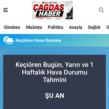
Nöbetçi Eczaneler
Gündem
Malatya
Politika
Asayiş
Sağlık
S
Hava Durumu
Keçiören Hava Durumu
Malatya Namaz Vakitleri
Trafik Durumu
Keçiören Bugün, Yarın ve 1
Süper Lig Puan Durumu ve Fikstür
Haftalık Hava Durumu
Tahmini
Tüm Manşetler
Son Dakika Haberleri
ŞU AN
Haber Arşivi