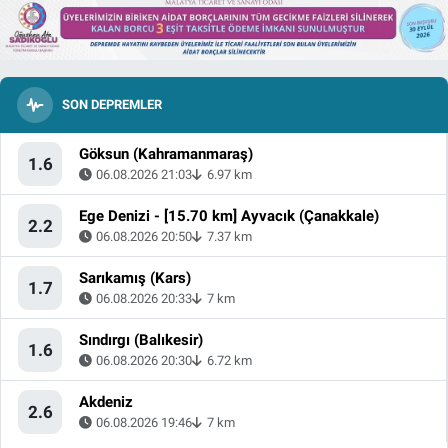
SON DEPREMLER
Göksun (Kahramanmaraş)
1.6
06.08.2026 21:03
6.97 km
Ege Denizi - [15.70 km] Ayvacık (Çanakkale)
2.2
06.08.2026 20:50
7.37 km
Sarıkamış (Kars)
1.7
06.08.2026 20:33
7 km
Sındırgı (Balıkesir)
1.6
06.08.2026 20:30
6.72 km
Akdeniz
2.6
06.08.2026 19:46
7 km