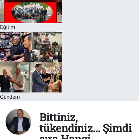
Eğitim
Gündem
Bittiniz,
tükendiniz… Şimdi
sıra Hangi