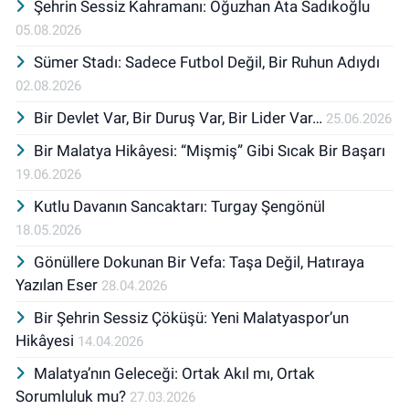
Şehrin Sessiz Kahramanı: Oğuzhan Ata Sadıkoğlu
05.08.2026
Sümer Stadı: Sadece Futbol Değil, Bir Ruhun Adıydı
02.08.2026
Bir Devlet Var, Bir Duruş Var, Bir Lider Var…
25.06.2026
Bir Malatya Hikâyesi: “Mişmiş” Gibi Sıcak Bir Başarı
19.06.2026
Kutlu Davanın Sancaktarı: Turgay Şengönül
18.05.2026
Gönüllere Dokunan Bir Vefa: Taşa Değil, Hatıraya
Yazılan Eser
28.04.2026
Bir Şehrin Sessiz Çöküşü: Yeni Malatyaspor’un
Hikâyesi
14.04.2026
Malatya’nın Geleceği: Ortak Akıl mı, Ortak
Sorumluluk mu?
27.03.2026