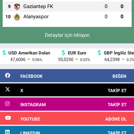
Gaziantep FK
0
0
9
Alanyaspor
0
0
10
Detaylar için tıklayın
USD Amerikan Doları
EUR Euro
GBP İngiliz Ster
47,6006
55,0250
64,2398
0.06
%
0.02
%
0.2
FACEBOOK
BEĞEN
X
TAKIP ET
INSTAGRAM
TAKIP ET
YOUTUBE
ABONE OL
LINKEDIN
TAKIP ET