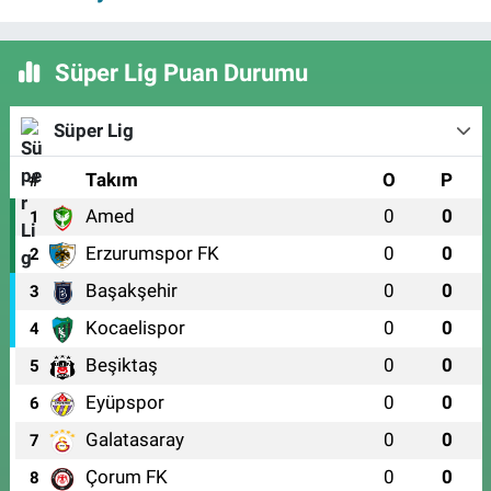
Süper Lig Puan Durumu
Süper Lig
#
Takım
O
P
Amed
0
0
1
Erzurumspor FK
0
0
2
Başakşehir
0
0
3
Kocaelispor
0
0
4
Beşiktaş
0
0
5
Eyüpspor
0
0
6
Galatasaray
0
0
7
Çorum FK
0
0
8