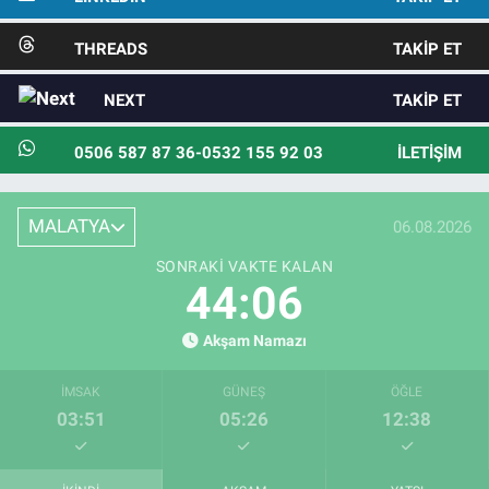
THREADS
TAKIP ET
NEXT
TAKIP ET
0506 587 87 36-0532 155 92 03
İLETIŞIM
MALATYA
06.08.2026
SONRAKI VAKTE KALAN
44:04
Akşam Namazı
İMSAK
GÜNEŞ
ÖĞLE
03:51
05:26
12:38