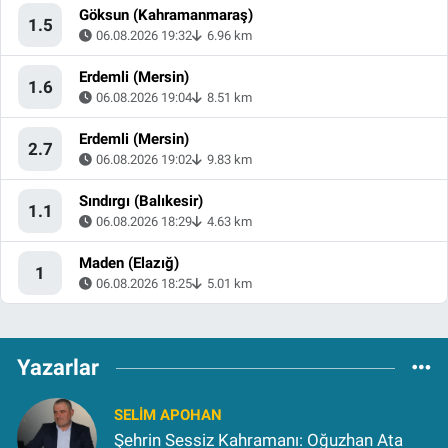
Göksun (Kahramanmaraş)
1.5
06.08.2026 19:32
6.96 km
Erdemli (Mersin)
1.6
06.08.2026 19:04
8.51 km
Erdemli (Mersin)
2.7
06.08.2026 19:02
9.83 km
Sındırgı (Balıkesir)
1.1
06.08.2026 18:29
4.63 km
Maden (Elazığ)
1
06.08.2026 18:25
5.01 km
Yazarlar
SELIM APOHAN
Şehrin Sessiz Kahramanı: Oğuzhan Ata